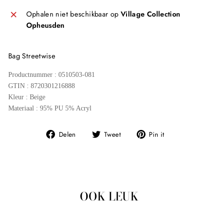
Ophalen niet beschikbaar op
Village Collection
Opheusden
Bag Streetwise
Productnummer : 0510503-081
GTIN : 8720301216888
Kleur :
Beige
Materiaal :
95% PU 5% Acryl
Deel
Tweet
Pin
Delen
Tweet
Pin it
op
op
op
Facebook
Twitter
Pinterest
OOK LEUK