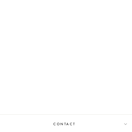
Uitverkocht
BAG STREETWISE
0510503-081
MUSTHAVES
€29,95
CONTACT