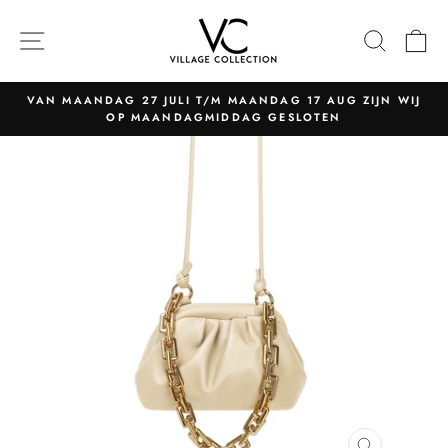
Naar
content
NAVIGATIE
ZOEK
W
VAN MAANDAG 27 JULI T/M MAANDAG 17 AUG ZIJN WIJ
OP MAANDAGMIDDAG GESLOTEN
Pauzeer
slider