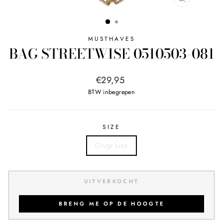
SLUITEN
MUSTHAVES
BAG STREETWISE 0510503-081
Normale
€29,95
prijs
BTW inbegrepen
SIZE
Onze size
UITVERKOCHT
BRENG ME OP DE HOOGTE