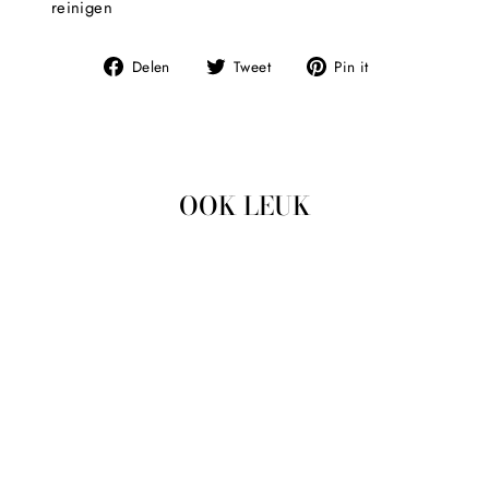
reinigen
Deel
Tweet
Pin
Delen
Tweet
Pin it
op
op
op
Facebook
Twitter
Pinterest
OOK LEUK
Uitverkocht