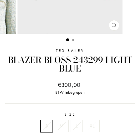
SLUITEN
TED BAKER
BLAZER BLOSS 243299 LIGHT
BLUE
Normale
€300,00
prijs
BTW inbegrepen
SIZE
S
M
L
XL