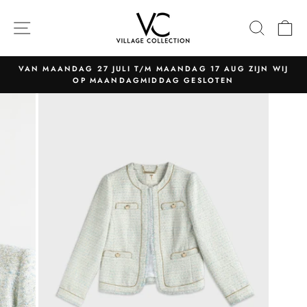
Naar
content
NAVIGATIE
ZOEK
W
VAN MAANDAG 27 JULI T/M MAANDAG 17 AUG ZIJN WIJ
OP MAANDAGMIDDAG GESLOTEN
Pauzeer
slider