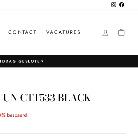
Instagram
Facebo
INLOGG
WIN
CONTACT
VACATURES
MIDDAG GESLOTEN
YUN CTT533 BLACK
0% bespaard