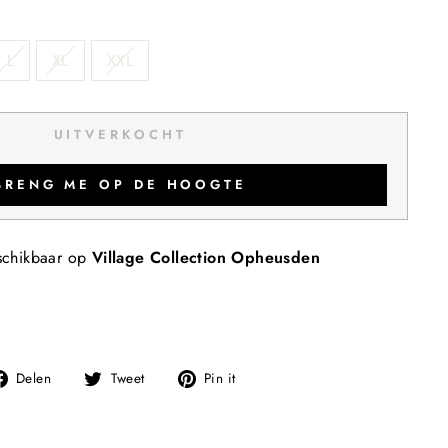
L
XL
XXL
UITVERKOCHT
BRENG ME OP DE HOOGTE
schikbaar op
Village Collection Opheusden
Deel
Tweet
Pin
Delen
Tweet
Pin it
op
op
op
Facebook
Twitter
Pinterest