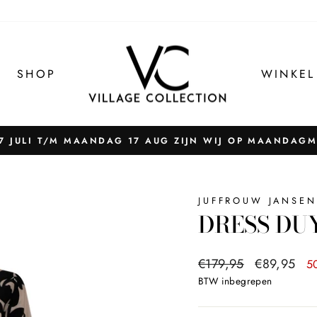
SHOP
WINKEL
 JULI T/M MAANDAG 17 AUG ZIJN WIJ OP MAANDAG
Pauzeer
slider
JUFFROUW JANSEN
DRESS DU
Normale
Sale
€179,95
€89,95
5
prijs
prijs
BTW inbegrepen