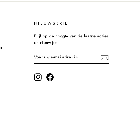
NIEUWSBRIEF
Blijf op de hoogte van de laatste acties
en nieuwtjes
n
VOER
INSCHRIJVEN
UW
E-
MAILADRES
IN
Instagram
Facebook