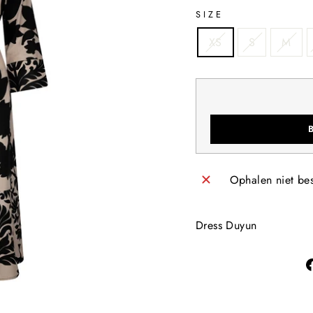
SIZE
XS
S
M
Ophalen niet be
Dress Duyun