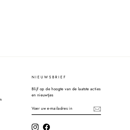
NIEUWSBRIEF
Blijf op de hoogte van de laatste acties
en nieuwtjes
n
VOER
INSCHRIJVEN
UW
E-
MAILADRES
IN
Instagram
Facebook