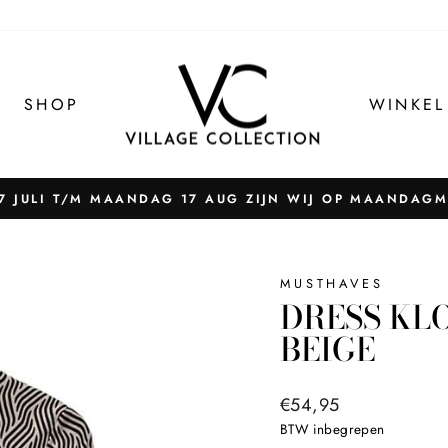
SHOP
WINKEL
 JULI T/M MAANDAG 17 AUG ZIJN WIJ OP MAANDAG
Pauzeer
slider
MUSTHAVES
DRESS KL
BEIGE
Normale
€54,95
prijs
BTW inbegrepen