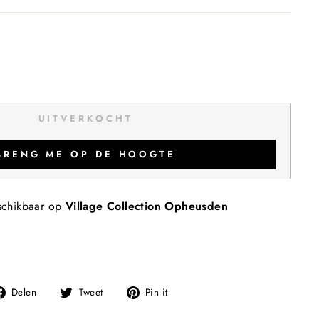
UITVERKOCHT
BRENG ME OP DE HOOGTE
schikbaar op
Village Collection Opheusden
Deel
Tweet
Pin
Delen
Tweet
Pin it
op
op
op