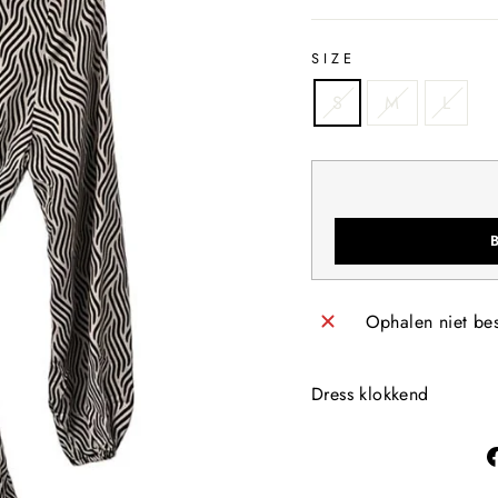
SIZE
S
M
L
Ophalen niet be
Dress klokkend