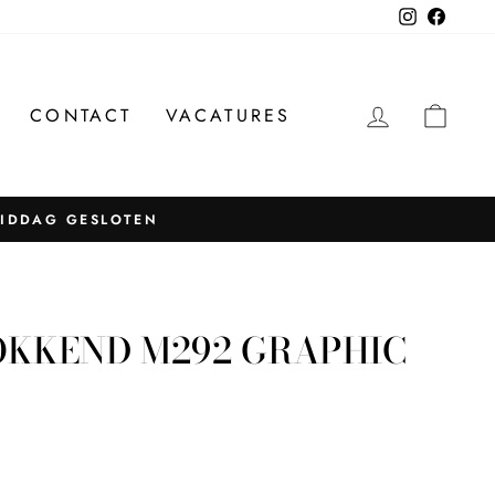
Instagram
Facebo
INLOGG
WIN
CONTACT
VACATURES
MIDDAG GESLOTEN
OKKEND M292 GRAPHIC