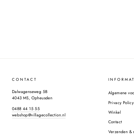
DRESS KLOKKEND M292 GRAPHIC
BEIGE
MUSTHAVES
€54,95
CONTACT
INFORMAT
Dalwagenseweg 5B
Algemene vo
4043 MS, Opheusden
Privacy Policy
0488 44 15 55
Winkel
webshop@villagecollection.nl
Contact
Verzenden & 