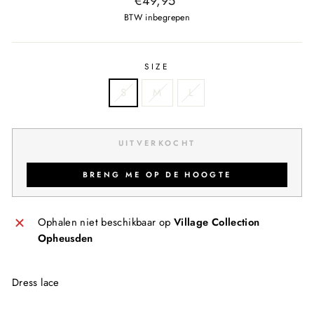
€49,95
prijs
BTW inbegrepen
SIZE
S
M
L
UITVERKOCHT
BRENG ME OP DE HOOGTE
Ophalen niet beschikbaar op
Village Collection
Opheusden
Dress lace