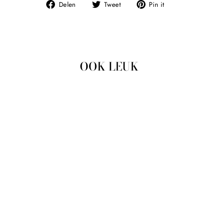
Deel
Tweet
Pin
Delen
Tweet
Pin it
op
op
op
Facebook
Twitter
Pinterest
OOK LEUK
Uitverkocht
DRESS LACE