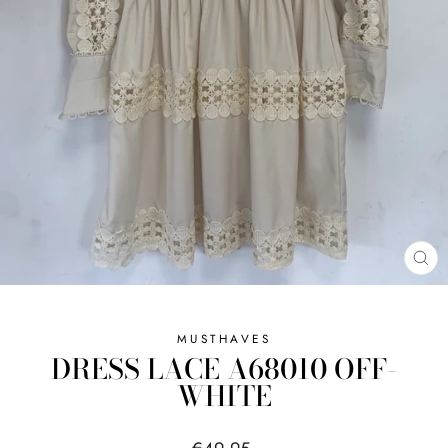
SL
MUSTHAVES
DRESS LACE A68010 OFF-
WHITE
Normale