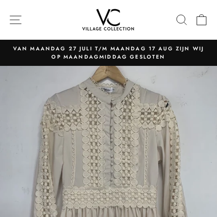
Naar
content
NAVIGATIE
ZOEK
W
VAN MAANDAG 27 JULI T/M MAANDAG 17 AUG ZIJN WIJ
OP MAANDAGMIDDAG GESLOTEN
Pauzeer
slider