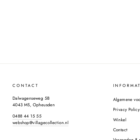
DRESS LOR JV-2104-0403 AMBER
JOSH V
€169,99
CONTACT
INFORMAT
Dalwagenseweg 5B
Algemene vo
4043 MS, Opheusden
Privacy Policy
0488 44 15 55
Winkel
webshop@villagecollection.nl
Contact
Verzenden & 