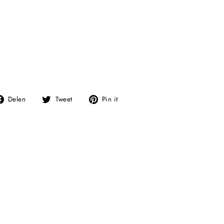
Deel
Tweet
Pin
Delen
Tweet
Pin it
op
op
op
Facebook
Twitter
Pinterest