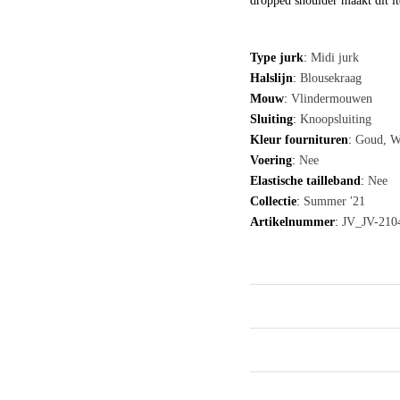
dropped shoulder maakt dit i
Type jurk
:
Midi jurk
Halslijn
:
Blousekraag
Mouw
:
Vlindermouwen
Sluiting
:
Knoopsluiting
Kleur fournituren
:
Goud, W
Voering
:
Nee
Elastische tailleband
:
Nee
Collectie
:
Summer '21
Artikelnummer
:
JV_JV-210