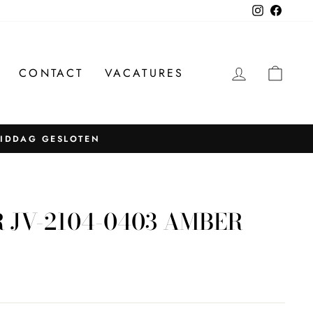
Instagram
Facebo
INLOGG
WIN
CONTACT
VACATURES
MIDDAG GESLOTEN
 JV-2104-0403 AMBER