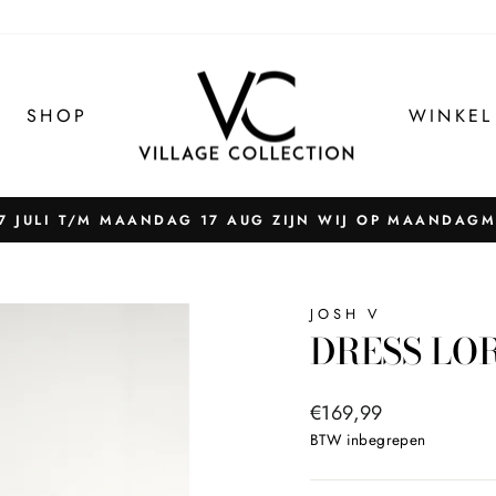
SHOP
WINKEL
 JULI T/M MAANDAG 17 AUG ZIJN WIJ OP MAANDAG
Pauzeer
slider
JOSH V
DRESS LOR
Normale
€169,99
prijs
BTW inbegrepen