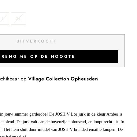
L
XL
UITVERKOCHT
BRENG ME OP DE HOOGTE
schikbaar op
Village Collection Opheusden
r in jouw summer garderobe! De JOSH V Lor jurk in de kleur Amber is
nblend. De jurk valt aan de bovenzijde blousend, en loopt recht uit. In
 aan. Het item sluit door middel van JOSH V branded emaille knopen. De