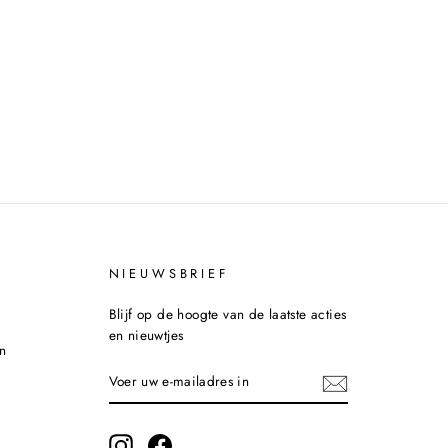
NIEUWSBRIEF
Blijf op de hoogte van de laatste acties
en nieuwtjes
n
VOER
INSCHRIJVEN
UW
E-
MAILADRES
IN
Instagram
Facebook