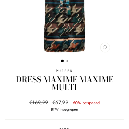
SLUITEN
PURPER
DRESS MAXIME MAXIME
MULTI
Normale
Sale
€169,99
€67,99
60% bespaard
prijs
prijs
BTW inbegrepen