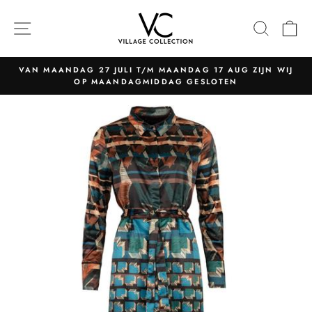
Naar
content
NAVIGATIE
ZOEK
W
VAN MAANDAG 27 JULI T/M MAANDAG 17 AUG ZIJN WIJ
OP MAANDAGMIDDAG GESLOTEN
Pauzeer
slider