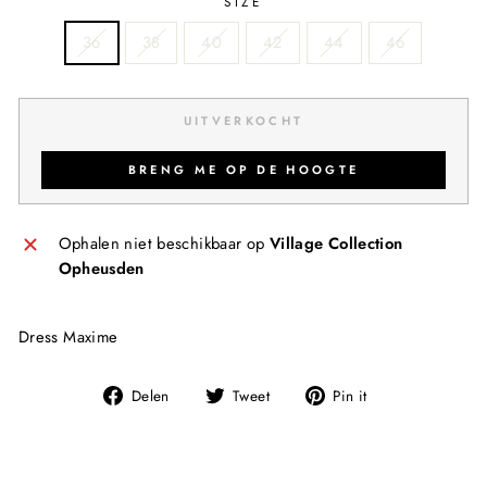
SIZE
36
38
40
42
44
46
UITVERKOCHT
BRENG ME OP DE HOOGTE
Ophalen niet beschikbaar op
Village Collection
Opheusden
Dress Maxime
Deel
Tweet
Pin
Delen
Tweet
Pin it
op
op
op
Facebook
Twitter
Pinterest