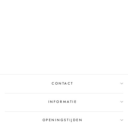
DRESS OVERSLAG
RETAILTRUST_4035
3 BEIGE
MUSTHAVES
€29,95
CONTACT
INFORMATIE
OPENINGSTIJDEN