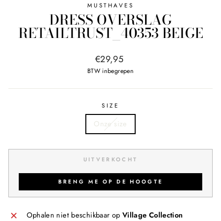
MUSTHAVES
DRESS OVERSLAG
RETAILTRUST_40353 BEIGE
Normale
€29,95
prijs
BTW inbegrepen
SIZE
Onze size
UITVERKOCHT
BRENG ME OP DE HOOGTE
Ophalen niet beschikbaar op
Village Collection