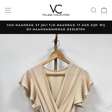
Naar
content
NAVIGATIE
ZOEK
W
VAN MAANDAG 27 JULI T/M MAANDAG 17 AUG ZIJN WIJ
OP MAANDAGMIDDAG GESLOTEN
Pauzeer
slider