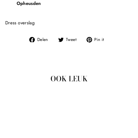
Opheusden
Dress overslag
Deel
Tweet
Pin
Delen
Tweet
Pin it
op
op
op
Facebook
Twitter
Pinterest
OOK LEUK
Uitverkocht