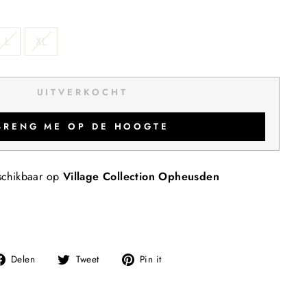
L
XL
UITVERKOCHT
BRENG ME OP DE HOOGTE
schikbaar op
Village Collection Opheusden
Deel
Tweet
Pin
Delen
Tweet
Pin it
op
op
op
Facebook
Twitter
Pinterest