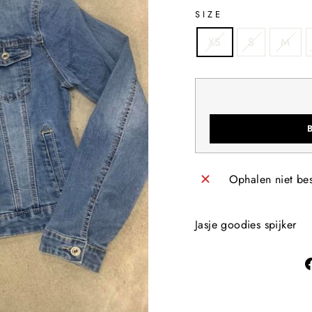
SIZE
XS
S
M
Ophalen niet be
Jasje goodies spijker