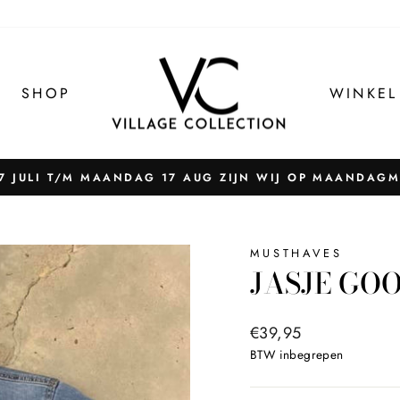
SHOP
WINKEL
 JULI T/M MAANDAG 17 AUG ZIJN WIJ OP MAANDAG
Pauzeer
slider
MUSTHAVES
JASJE GOO
Normale
€39,95
prijs
BTW inbegrepen