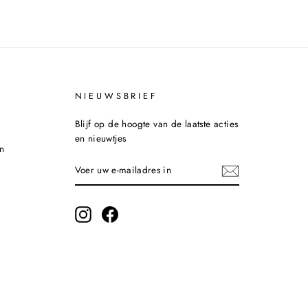
NIEUWSBRIEF
Blijf op de hoogte van de laatste acties
en nieuwtjes
n
VOER
INSCHRIJVEN
UW
E-
MAILADRES
IN
Instagram
Facebook