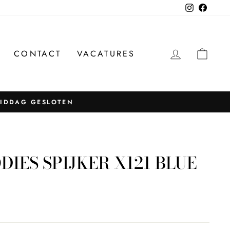
Instagram
Facebo
INLOGG
WIN
CONTACT
VACATURES
MIDDAG GESLOTEN
DIES SPIJKER X121 BLUE