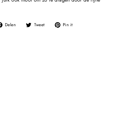
Deel
Tweet
Pin
Delen
Tweet
Pin it
op
op
op
Facebook
Twitter
Pinterest