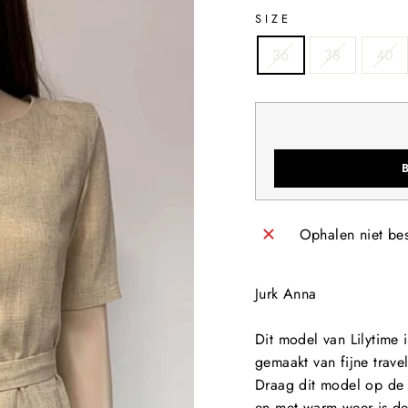
SIZE
36
38
40
Ophalen niet be
Jurk Anna
Dit model van Lilytime i
gemaakt van fijne trave
Draag dit model op de 
en met warm weer is de