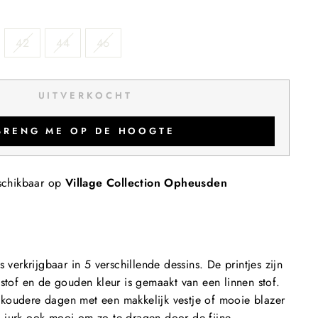
42
44
46
UITVERKOCHT
BRENG ME OP DE HOOGTE
schikbaar op
Village Collection Opheusden
s verkrijgbaar in 5 verschillende dessins. De printjes zijn
lstof en de gouden kleur is gemaakt van een linnen stof.
koudere dagen met een makkelijk vestje of mooie blazer
 jurk ook mooi om zo te dragen door de fijne