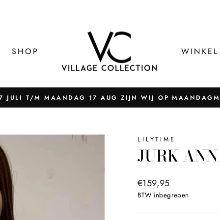
SHOP
WINKEL
 JULI T/M MAANDAG 17 AUG ZIJN WIJ OP MAANDAG
Pauzeer
slider
LILYTIME
JURK ANN
Normale
€159,95
prijs
BTW inbegrepen