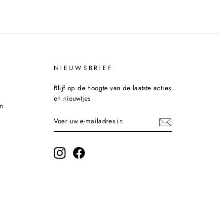
NIEUWSBRIEF
Blijf op de hoogte van de laatste acties
en nieuwtjes
n
VOER
INSCHRIJVEN
UW
E-
MAILADRES
IN
Instagram
Facebook