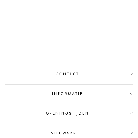
JURK MAXI K-
DESIGN S133-P162
SAND
K-DESIGN
€89,95
CONTACT
INFORMATIE
OPENINGSTIJDEN
NIEUWSBRIEF