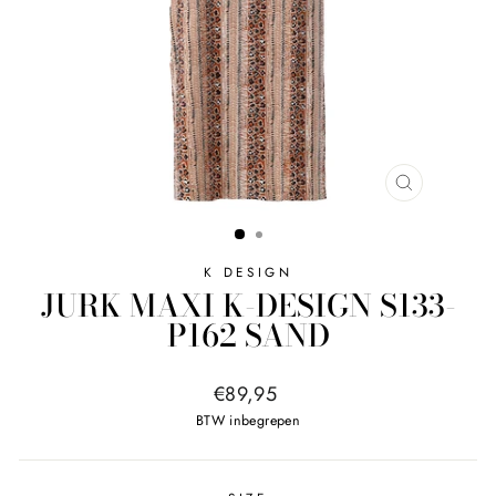
SLUITEN
K DESIGN
JURK MAXI K-DESIGN S133-
P162 SAND
Normale
€89,95
prijs
BTW inbegrepen