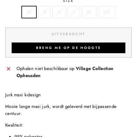
SIZE
XS
S
M
L
XL
XXL
UITVERKOCHT
BRENG ME OP DE HOOGTE
Ophalen niet beschikbaar op
Village Collection
Opheusden
Jurk maxi k-design
Mooie lange maxi jurk, wordt geleverd met bijpassende
centuur.
Kwaliteit:
95% polyester