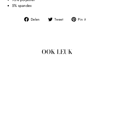
5% spandex
Deel
Tweet
Pin
Delen
Tweet
Pin it
op
op
op
Facebook
Twitter
Pinterest
OOK LEUK
Uitverkocht