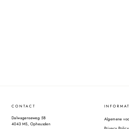
PANTY MARIANNE 15 DEN 0425
MARINE
MARIANNE
€6,50
CONTACT
INFORMAT
Dalwagenseweg 5B
Algemene vo
4043 MS, Opheusden
Privacy Policy