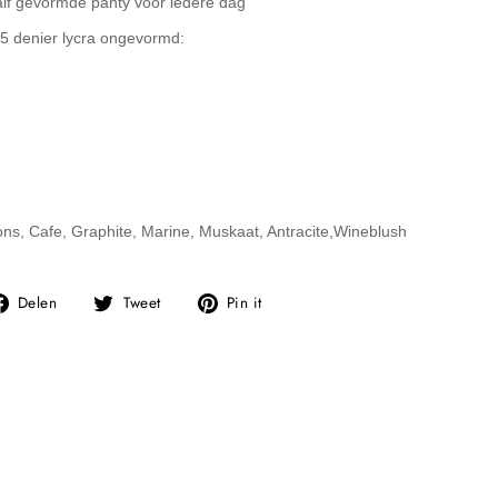
lf gevormde panty voor iedere dag
5 denier lycra ongevormd:
ons, Cafe, Graphite, Marine, Muskaat, Antracite,Wineblush
Deel
Tweet
Pin
Delen
Tweet
Pin it
op
op
op
Facebook
Twitter
Pinterest