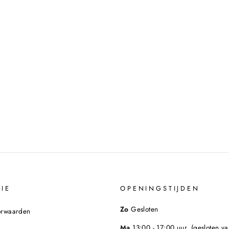
IE
OPENINGSTIJDEN
Zo
Gesloten
orwaarden
Ma
13:00 - 17:00 uur. (gesloten va