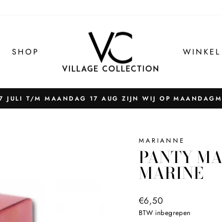
SHOP
WINKEL
 JULI T/M MAANDAG 17 AUG ZIJN WIJ OP MAANDAG
Pauzeer
slider
MARIANNE
PANTY MA
MARINE
Normale
€6,50
prijs
BTW inbegrepen