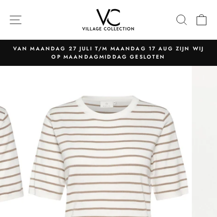
Naar
content
NAVIGATIE
ZOEK
W
VAN MAANDAG 27 JULI T/M MAANDAG 17 AUG ZIJN WIJ
OP MAANDAGMIDDAG GESLOTEN
Pauzeer
slider