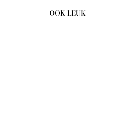
OOK LEUK
Uitverkocht
PULLOVER KAMALA
10505272 102507
CHALK / SAND
STRIPE
KAFFE
€39,95