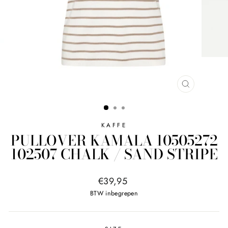
SLUITEN
KAFFE
PULLOVER KAMALA 10505272
102507 CHALK / SAND STRIPE
Normale
€39,95
prijs
BTW inbegrepen