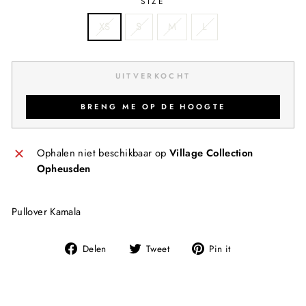
SIZE
XS
S
M
L
UITVERKOCHT
BRENG ME OP DE HOOGTE
Ophalen niet beschikbaar op
Village Collection
Opheusden
Pullover Kamala
Deel
Tweet
Pin
Delen
Tweet
Pin it
op
op
op
Facebook
Twitter
Pinterest