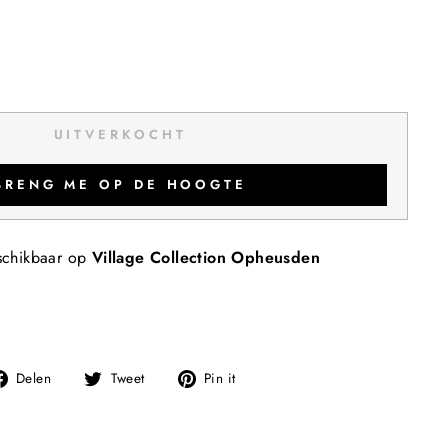
UITVERKOCHT
BRENG ME OP DE HOOGTE
schikbaar op
Village Collection Opheusden
Deel
Tweet
Pin
Delen
Tweet
Pin it
op
op
op
Facebook
Twitter
Pinterest