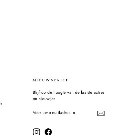
NIEUWSBRIEF
Blijf op de hoogte van de laatste acties
en nieuwtjes
n
VOER
INSCHRIJVEN
UW
E-
MAILADRES
IN
Instagram
Facebook