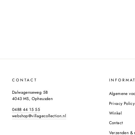
RIEM JUTE GOUDEN GESP LF-
10166 BEIGE
MUSTHAVES
€14,95
CONTACT
INFORMAT
Dalwagenseweg 5B
Algemene vo
4043 MS, Opheusden
Privacy Policy
0488 44 15 55
Winkel
webshop@villagecollection.nl
Contact
Verzenden & 