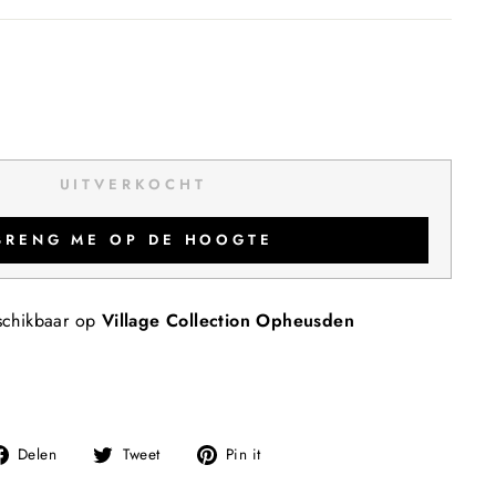
UITVERKOCHT
BRENG ME OP DE HOOGTE
schikbaar op
Village Collection Opheusden
Deel
Tweet
Pin
Delen
Tweet
Pin it
op
op
op