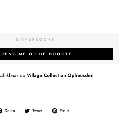
UITVERKOCHT
BRENG ME OP DE HOOGTE
schikbaar op
Village Collection Opheusden
Deel
Tweet
Pin
Delen
Tweet
Pin it
op
op
op
Facebook
Twitter
Pinterest