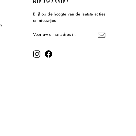
NIEUWSBRIEF
Blijf op de hoogte van de laatste acties
en nieuwtjes
n
VOER
INSCHRIJVEN
UW
E-
MAILADRES
IN
Instagram
Facebook