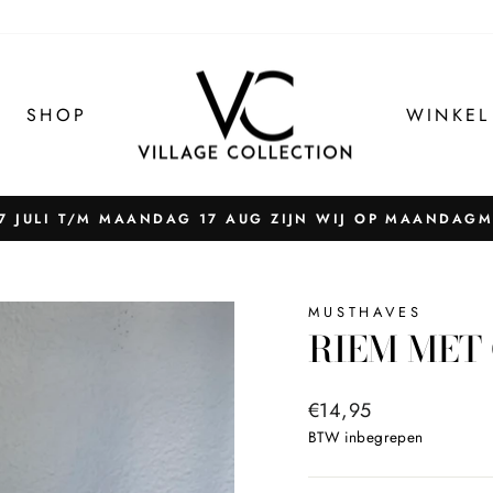
SHOP
WINKEL
 JULI T/M MAANDAG 17 AUG ZIJN WIJ OP MAANDAG
Pauzeer
slider
MUSTHAVES
RIEM MET 
Normale
€14,95
prijs
BTW inbegrepen