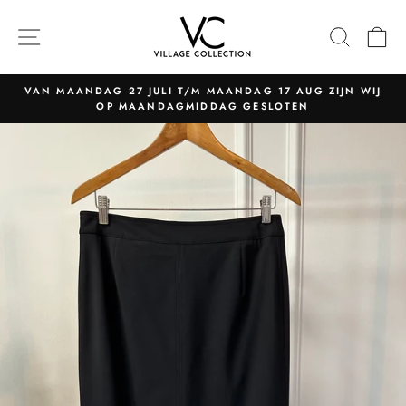
Naar
content
NAVIGATIE
ZOEK
W
VAN MAANDAG 27 JULI T/M MAANDAG 17 AUG ZIJN WIJ
OP MAANDAGMIDDAG GESLOTEN
Pauzeer
slider