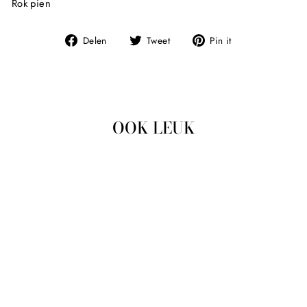
Rok pien
Deel
Tweet
Pin
Delen
Tweet
Pin it
op
op
op
Facebook
Twitter
Pinterest
OOK LEUK