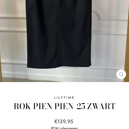
SL
LILYTIME
ROK PIEN PIEN-25 ZWART
Normale
€139,95
prijs
BTW inbegrepen