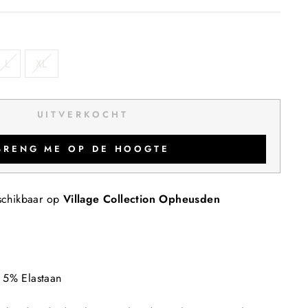
L
XL
UITVERKOCHT
BRENG ME OP DE HOOGTE
schikbaar op
Village Collection Opheusden
 5% Elastaan