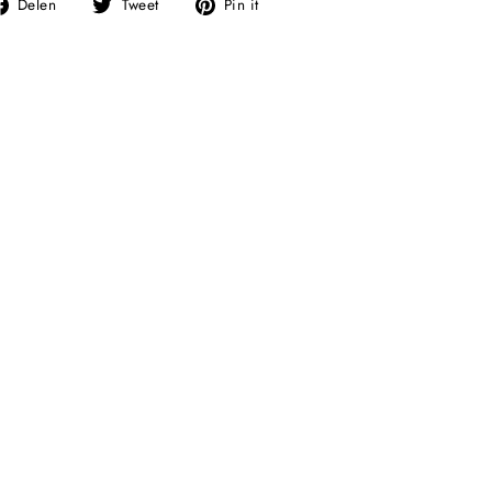
Deel
Tweet
Pin
Delen
Tweet
Pin it
op
op
op
Facebook
Twitter
Pinterest