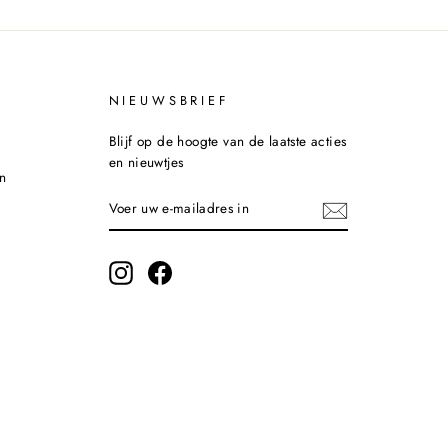
NIEUWSBRIEF
Blijf op de hoogte van de laatste acties
en nieuwtjes
n
VOER
INSCHRIJVEN
UW
E-
MAILADRES
IN
Instagram
Facebook