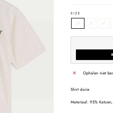
SIZE
XS
S
M
Ophalen niet be
Shirt dorie
Materiaal
: 95% Katoen,