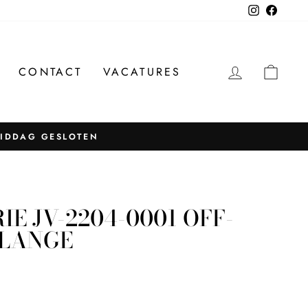
Instagram
Facebo
INLOGG
WIN
CONTACT
VACATURES
MIDDAG GESLOTEN
IE JV-2204-0001 OFF-
ELANGE