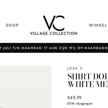
SHOP
WINKEL
 JULI T/M MAANDAG 17 AUG ZIJN WIJ OP MAANDAG
Pauzeer
slider
JOSH V
SHIRT DOR
WHITE M
Normale
€49,99
prijs
BTW inbegrepen