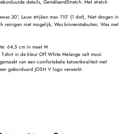
Geborduurde details, Gemêleerd
Stretch
: Met stretch
ewas 30º, Lauw strijken max 110º (1 dot), Niet drogen in
 reinigen niet mogelijk, Was binnenstebuiten, Was met
te
: 64,5 cm in maat M
T-shirt in de kleur Off White Melange valt mooi
s gemaakt van een comfortabele katoenkwaliteit met
s een geborduurd JOSH V logo verwerkt.