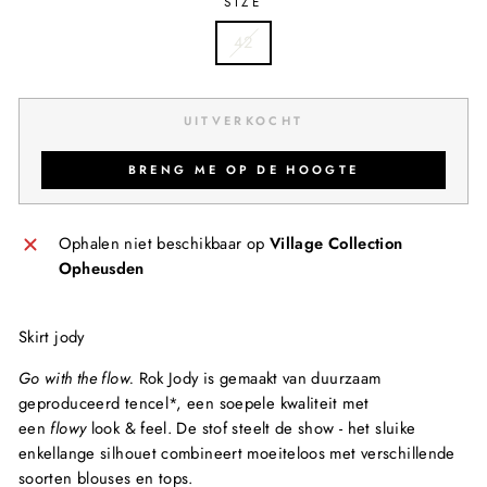
SIZE
42
UITVERKOCHT
BRENG ME OP DE HOOGTE
Ophalen niet beschikbaar op
Village Collection
Opheusden
Skirt jody
Go with the flow.
Rok Jody is gemaakt van duurzaam
geproduceerd tencel*, een soepele kwaliteit met
een
flowy
look & feel. De stof steelt de show - het sluike
enkellange silhouet combineert moeiteloos met verschillende
soorten blouses en tops.