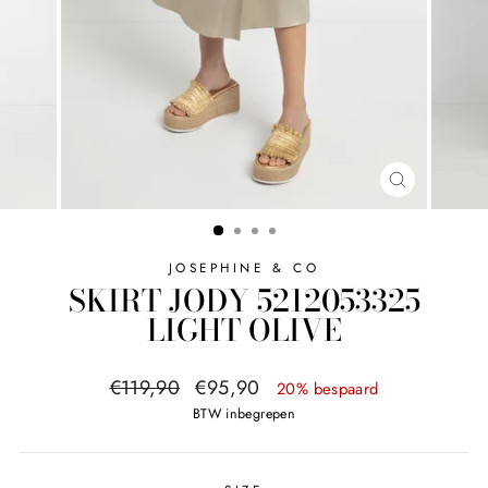
SLUITEN
JOSEPHINE & CO
SKIRT JODY 5212053325
LIGHT OLIVE
Normale
Sale
€119,90
€95,90
20% bespaard
prijs
prijs
BTW inbegrepen