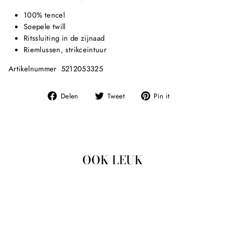
100% tencel
Soepele twill
Ritssluiting in de zijnaad
Riemlussen, strikceintuur
Artikelnummer 5212053325
Deel
Tweet
Pin
Delen
Tweet
Pin it
op
op
op
Facebook
Twitter
Pinterest
OOK LEUK
Uitverkocht