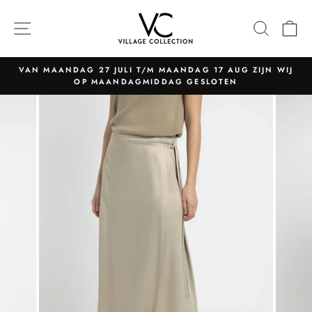
Naar
content
NAVIGATIE
ZOEK
W
VAN MAANDAG 27 JULI T/M MAANDAG 17 AUG ZIJN WIJ
OP MAANDAGMIDDAG GESLOTEN
Pauzeer
slider