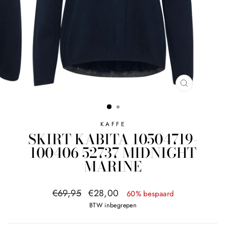
SLUITEN
KAFFE
SKIRT KABITA 10504719-
100406 52737 MIDNIGHT
MARINE
Normale
Sale
€69,95
€28,00
60% bespaard
prijs
prijs
BTW inbegrepen