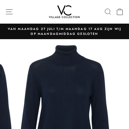
Naar
content
NAVIGATIE
ZOEK
W
VAN MAANDAG 27 JULI T/M MAANDAG 17 AUG ZIJN WIJ
OP MAANDAGMIDDAG GESLOTEN
Pauzeer
slider