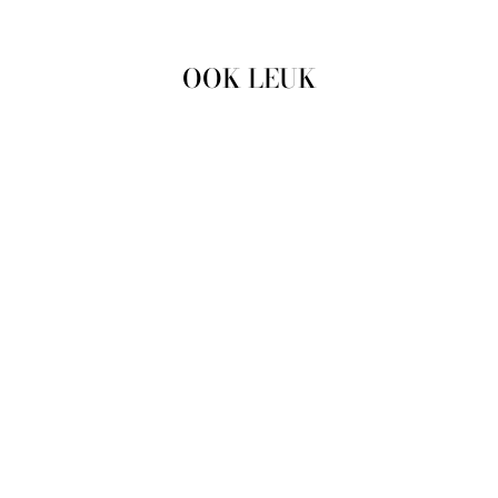
OOK LEUK
Uitverkocht
SKIRT KABITA
10504719-100406
52737 MIDNIGHT
MARINE
KAFFE