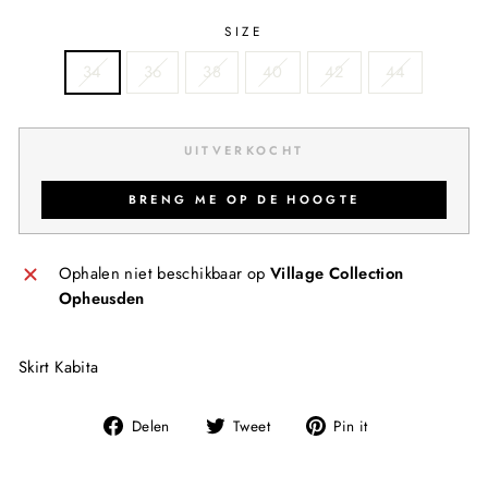
SIZE
34
36
38
40
42
44
UITVERKOCHT
BRENG ME OP DE HOOGTE
Ophalen niet beschikbaar op
Village Collection
Opheusden
Skirt Kabita
Deel
Tweet
Pin
Delen
Tweet
Pin it
op
op
op
Facebook
Twitter
Pinterest