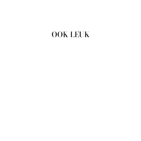
op
op
op
Facebook
Twitter
Pinterest
OOK LEUK
Uitverkocht
SKIRT LUCCE E47E5
OFF-WHITE/GOUD
LUC&CE