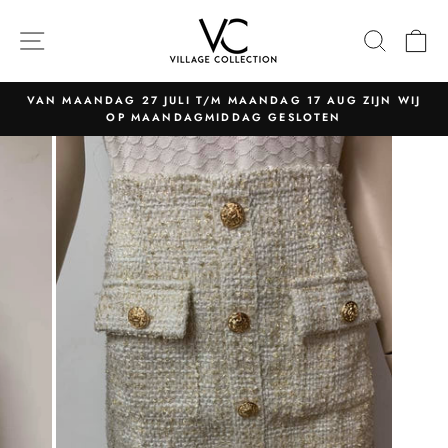
Naar
content
NAVIGATIE
ZOEK
W
VAN MAANDAG 27 JULI T/M MAANDAG 17 AUG ZIJN WIJ
OP MAANDAGMIDDAG GESLOTEN
Pauzeer
slider