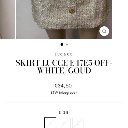
SLUITEN
LUC&CE
SKIRT LUCCE E47E5 OFF-
WHITE/GOUD
Normale
€34,50
prijs
BTW inbegrepen
SIZE
S
M
L