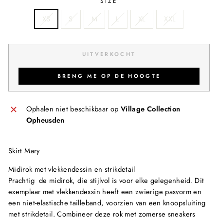
SIZE
XS
S
M
L
XL
XXL
UITVERKOCHT
BRENG ME OP DE HOOGTE
Ophalen niet beschikbaar op
Village Collection
Opheusden
Skirt Mary
Midirok met vlekkendessin en strikdetail
Prachtig de midirok, die stijlvol is voor elke gelegenheid. Dit
exemplaar met vlekkendessin heeft een zwierige pasvorm en
een niet-elastische tailleband, voorzien van een knoopsluiting
met strikdetail. Combineer deze rok met zomerse sneakers