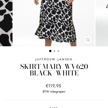
SLUITEN
JUFFROUW JANSEN
SKIRT MARY WV620
BLACK/WHITE
Normale
€119,95
prijs
BTW inbegrepen