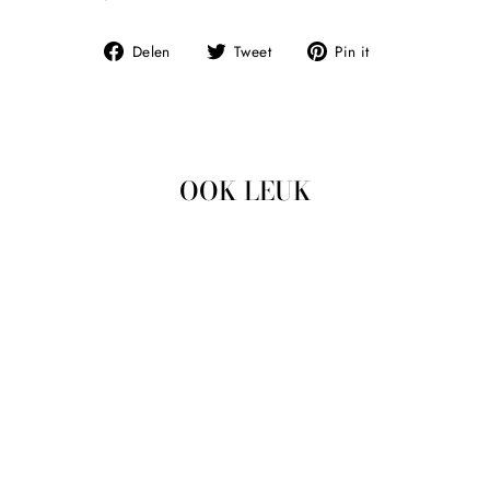
Deel
Tweet
Pin
Delen
Tweet
Pin it
op
op
op
Facebook
Twitter
Pinterest
OOK LEUK
Uitverkocht