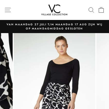
Naar
content
NAVIGATIE
ZOEK
W
VAN MAANDAG 27 JULI T/M MAANDAG 17 AUG ZIJN WIJ
OP MAANDAGMIDDAG GESLOTEN
Pauzeer
slider