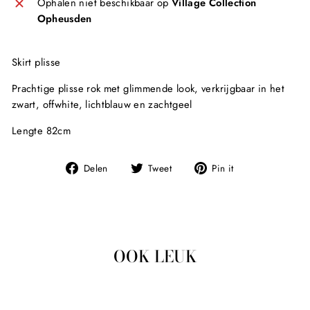
Ophalen niet beschikbaar op
Village Collection
Opheusden
Skirt plisse
Prachtige plisse rok met glimmende look, verkrijgbaar in het
zwart, offwhite, lichtblauw en zachtgeel
Lengte 82cm
Deel
Tweet
Pin
Delen
Tweet
Pin it
op
op
op
Facebook
Twitter
Pinterest
OOK LEUK
Uitverkocht