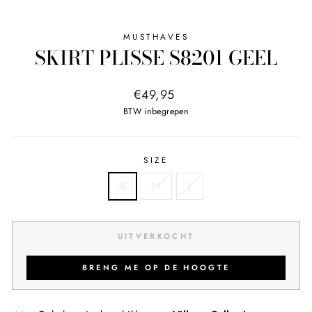
MUSTHAVES
SKIRT PLISSE S8201 GEEL
Normale
€49,95
prijs
BTW inbegrepen
SIZE
S
M
L
UITVERKOCHT
BRENG ME OP DE HOOGTE