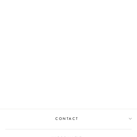
SKIRT PLISSE S8201
GEEL
MUSTHAVES
€49,95
CONTACT