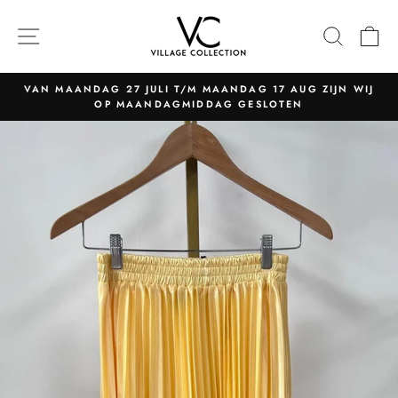
Naar
content
NAVIGATIE
ZOEK
W
VAN MAANDAG 27 JULI T/M MAANDAG 17 AUG ZIJN WIJ
OP MAANDAGMIDDAG GESLOTEN
Pauzeer
slider