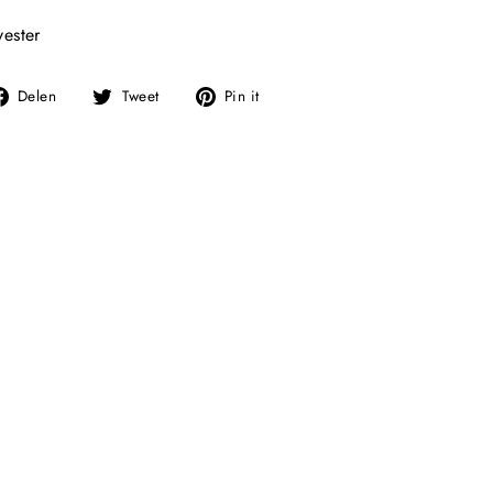
ester
Deel
Tweet
Pin
Delen
Tweet
Pin it
op
op
op
Facebook
Twitter
Pinterest