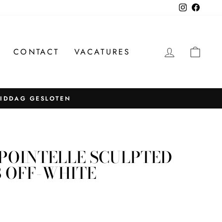
Instagram
Facebo
INLOGG
WIN
CONTACT
VACATURES
MIDDAG GESLOTEN
POINTELLE SCULPTED
3 OFF-WHITE