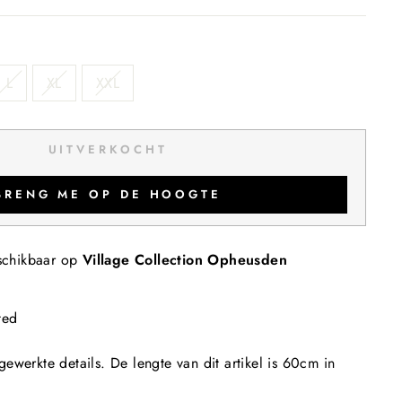
L
XL
XXL
UITVERKOCHT
BRENG ME OP DE HOOGTE
schikbaar op
Village Collection Opheusden
ted
ewerkte details. De lengte van dit artikel is 60cm in