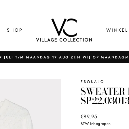
SHOP
WINKEL
 JULI T/M MAANDAG 17 AUG ZIJN WIJ OP MAANDAG
Pauzeer
slider
ESQUALO
SWEATER 
SP22.0301
Normale
€89,95
prijs
BTW inbegrepen