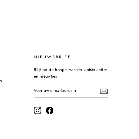
NIEUWSBRIEF
Blijf op de hoogte van de laatste acties
en nieuwtjes
n
VOER
INSCHRIJVEN
UW
E-
MAILADRES
IN
Instagram
Facebook