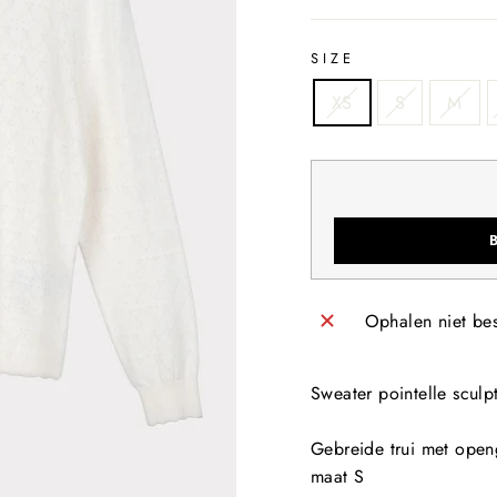
SIZE
XS
S
M
Ophalen niet be
Sweater pointelle sculp
Gebreide trui met openg
maat S