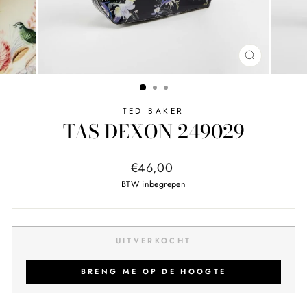
SLUITEN
TED BAKER
TAS DEXON 249029
Normale
€46,00
prijs
BTW inbegrepen
UITVERKOCHT
BRENG ME OP DE HOOGTE