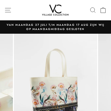
Naar
content
NAVIGATIE
ZOEK
W
VAN MAANDAG 27 JULI T/M MAANDAG 17 AUG ZIJN WIJ
OP MAANDAGMIDDAG GESLOTEN
Pauzeer
slider