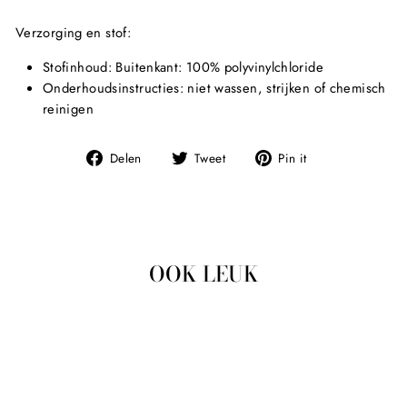
Verzorging en stof:
Stofinhoud: Buitenkant: 100% polyvinylchloride
Onderhoudsinstructies: niet wassen, strijken of chemisch
reinigen
Deel
Tweet
Pin
Delen
Tweet
Pin it
op
op
op
Facebook
Twitter
Pinterest
OOK LEUK
Uitverkocht