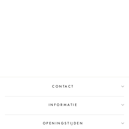
TAS DEXON 249029
TED BAKER
€46,00
CONTACT
INFORMATIE
OPENINGSTIJDEN