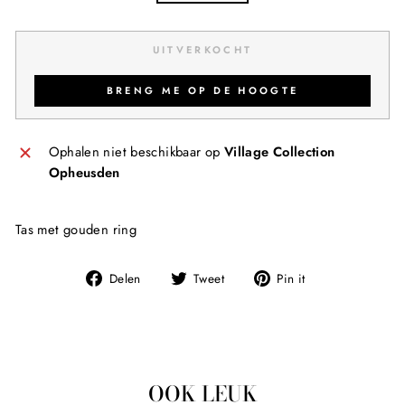
UITVERKOCHT
BRENG ME OP DE HOOGTE
Ophalen niet beschikbaar op
Village Collection
Opheusden
Tas met gouden ring
Deel
Tweet
Pin
Delen
Tweet
Pin it
op
op
op
Facebook
Twitter
Pinterest
OOK LEUK