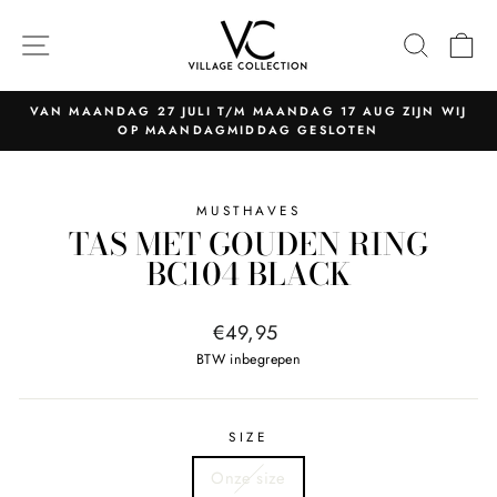
Naar
content
NAVIGATIE
ZOEK
W
VAN MAANDAG 27 JULI T/M MAANDAG 17 AUG ZIJN WIJ
OP MAANDAGMIDDAG GESLOTEN
Pauzeer
slider
MUSTHAVES
TAS MET GOUDEN RING
BC104 BLACK
Normale
€49,95
prijs
BTW inbegrepen
SIZE
Onze size