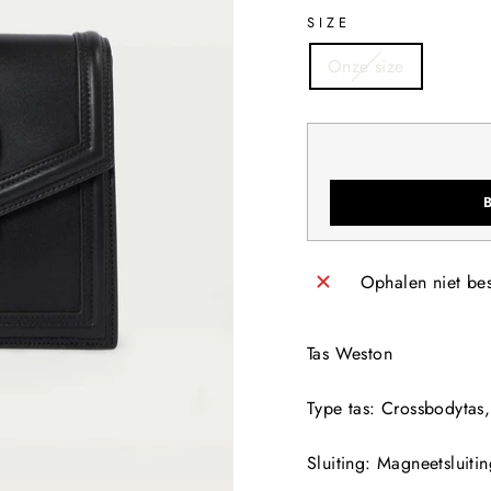
SIZE
Onze size
Ophalen niet be
Tas Weston
Type tas
: Crossbodytas
Sluiting
: Magneetsluitin