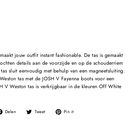
akt jouw outfit instant fashionable. De tas is gemaakt
lochten details aan de voorzijde en op de schouderriem
tas sluit eenvoudig met behulp van een magneetsluiting.
eston tas met de JOSH V Fayenna boots voor een
H V Weston tas is verkrijgbaar in de kleuren Off White
Deel
Tweet
Pin
Delen
Tweet
Pin it
op
op
op
Facebook
Twitter
Pinterest