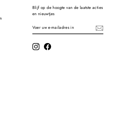
Blijf op de hoogte van de laatste acties
en nieuwtjes
n
VOER
INSCHRIJVEN
UW
E-
MAILADRES
IN
Instagram
Facebook