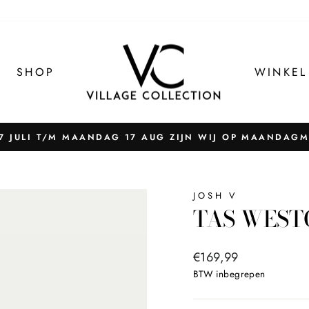
SHOP
WINKEL
 JULI T/M MAANDAG 17 AUG ZIJN WIJ OP MAANDAG
Pauzeer
slider
JOSH V
TAS WESTO
Normale
€169,99
prijs
BTW inbegrepen