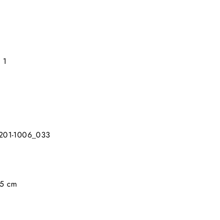
d
: 1
2201-1006_033
95 cm