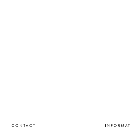
TAS WESTON JV-2201-1006 BLACK
JOSH V
€169,99
CONTACT
INFORMAT