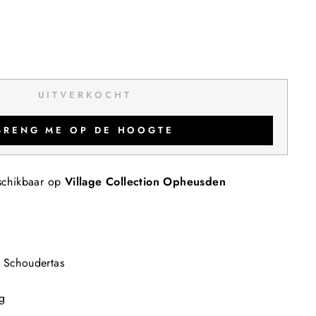
UITVERKOCHT
BRENG ME OP DE HOOGTE
schikbaar op
Village Collection Opheusden
, Schoudertas
g