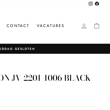
Instagram
Facebo
INLOGG
WIN
CONTACT
VACATURES
MIDDAG GESLOTEN
N JV-2201-1006 BLACK