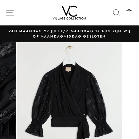
Naar
content
NAVIGATIE
ZOEK
W
VAN MAANDAG 27 JULI T/M MAANDAG 17 AUG ZIJN WIJ
OP MAANDAGMIDDAG GESLOTEN
Pauzeer
slider