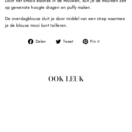
Door het smock elastiek in de mouwen, kun je de mouwen zelf
op gewenste hoogte dragen en puffy maken.
De overslagblouse sluit je door middel van een strap waarmee
je de blouse mooi kunt tailleren.
Deel
Tweet
Pin
Delen
Tweet
Pin it
op
op
op
Facebook
Twitter
Pinterest
OOK LEUK
Uitverkocht