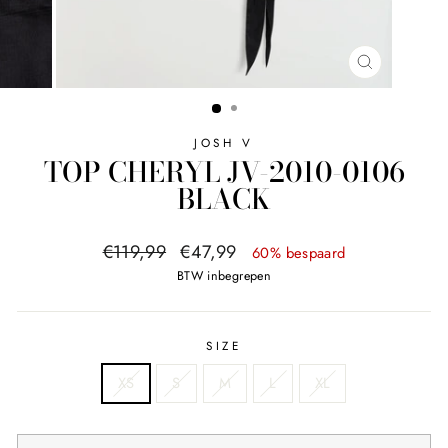
SLUITEN
JOSH V
TOP CHERYL JV-2010-0106
BLACK
Normale
Sale
€119,99
€47,99
60% bespaard
prijs
prijs
BTW inbegrepen
SIZE
XS
S
M
L
XL