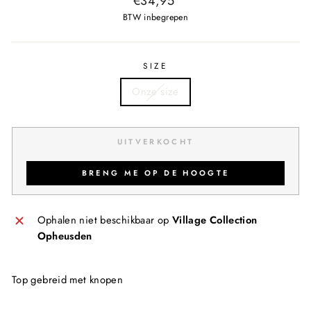
€34,95
prijs
BTW inbegrepen
SIZE
Onze size
UITVERKOCHT
BRENG ME OP DE HOOGTE
Ophalen niet beschikbaar op
Village Collection
Opheusden
Top gebreid met knopen