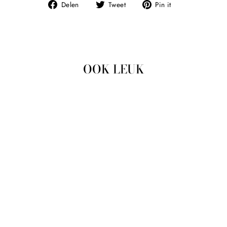
Deel
Tweet
Pin
Delen
Tweet
Pin it
op
op
op
Facebook
Twitter
Pinterest
OOK LEUK
Uitverkocht
TOP GEBREID MET