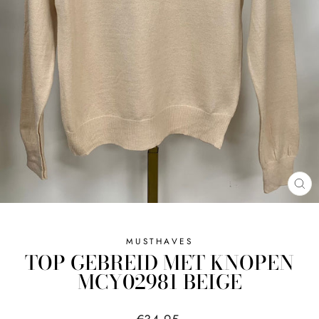
SL
MUSTHAVES
TOP GEBREID MET KNOPEN
MCY02981 BEIGE
Normale