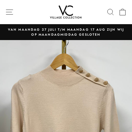
Naar
content
NAVIGATIE
ZOEK
W
VAN MAANDAG 27 JULI T/M MAANDAG 17 AUG ZIJN WIJ
OP MAANDAGMIDDAG GESLOTEN
Pauzeer
slider