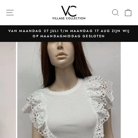
Naar
content
NAVIGATIE
ZOEK
W
VAN MAANDAG 27 JULI T/M MAANDAG 17 AUG ZIJN WIJ
OP MAANDAGMIDDAG GESLOTEN
Pauzeer
slider