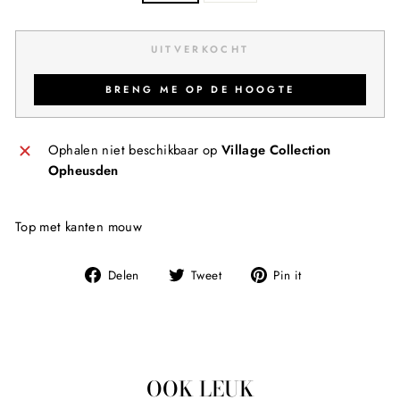
UITVERKOCHT
BRENG ME OP DE HOOGTE
Ophalen niet beschikbaar op
Village Collection
Opheusden
Top met kanten mouw
Deel
Tweet
Pin
Delen
Tweet
Pin it
op
op
op
Facebook
Twitter
Pinterest
OOK LEUK