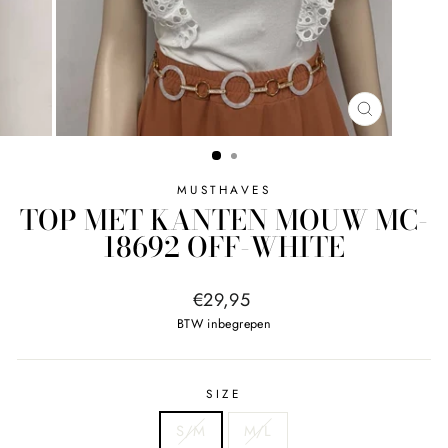
SLUITEN
MUSTHAVES
TOP MET KANTEN MOUW MC-
18692 OFF-WHITE
Normale
€29,95
prijs
BTW inbegrepen
SIZE
S/M
M/L