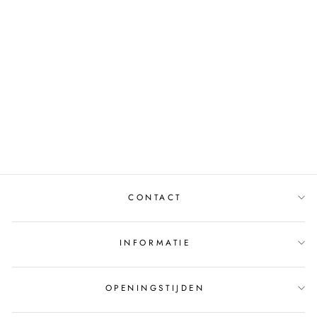
TOP ULAYNA
240729 WHITE
TED BAKER
€65,00
CONTACT
INFORMATIE
OPENINGSTIJDEN