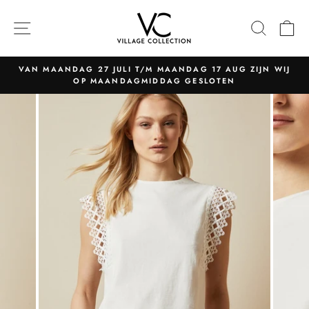
Naar
content
NAVIGATIE
ZOEK
W
VAN MAANDAG 27 JULI T/M MAANDAG 17 AUG ZIJN WIJ
OP MAANDAGMIDDAG GESLOTEN
Pauzeer
slider