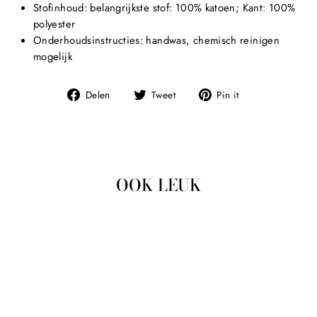
Stofinhoud: belangrijkste stof: 100% katoen; Kant: 100%
polyester
Onderhoudsinstructies: handwas, chemisch reinigen
mogelijk
Deel
Tweet
Pin
Delen
Tweet
Pin it
op
op
op
Facebook
Twitter
Pinterest
OOK LEUK
Uitverkocht