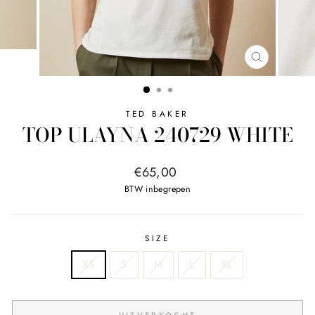
SLUITEN
TED BAKER
TOP ULAYNA 240729 WHITE
Normale
€65,00
prijs
BTW inbegrepen
SIZE
XS
S
M
L
XL
UITVERKOCHT