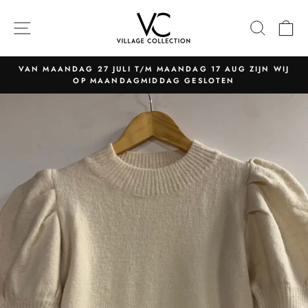
Naar
content
NAVIGATIE
ZOEK
W
VAN MAANDAG 27 JULI T/M MAANDAG 17 AUG ZIJN WIJ
OP MAANDAGMIDDAG GESLOTEN
Pauzeer
slider