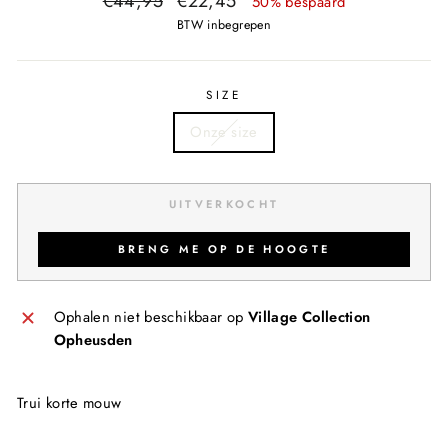
€44,95
€22,45
50% bespaard
prijs
prijs
BTW inbegrepen
SIZE
Onze size
UITVERKOCHT
BRENG ME OP DE HOOGTE
Ophalen niet beschikbaar op
Village Collection
Opheusden
Trui korte mouw