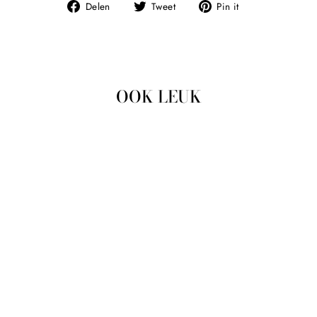
Deel
Tweet
Pin
Delen
Tweet
Pin it
op
op
op
Facebook
Twitter
Pinterest
OOK LEUK
Uitverkocht
TRUI KORTE MOUW