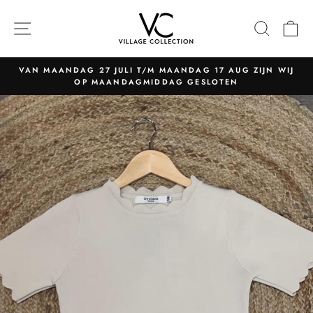
Naar
content
NAVIGATIE
ZOEK
W
VAN MAANDAG 27 JULI T/M MAANDAG 17 AUG ZIJN WIJ
OP MAANDAGMIDDAG GESLOTEN
Pauzeer
slider