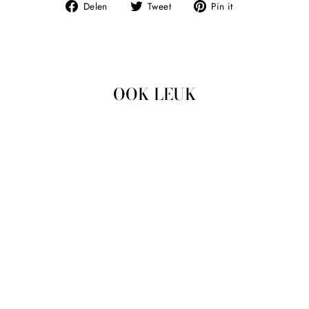
Deel
Tweet
Pin
Delen
Tweet
Pin it
op
op
op
Facebook
Twitter
Pinterest
OOK LEUK
Uitverkocht
TRUITJE MET