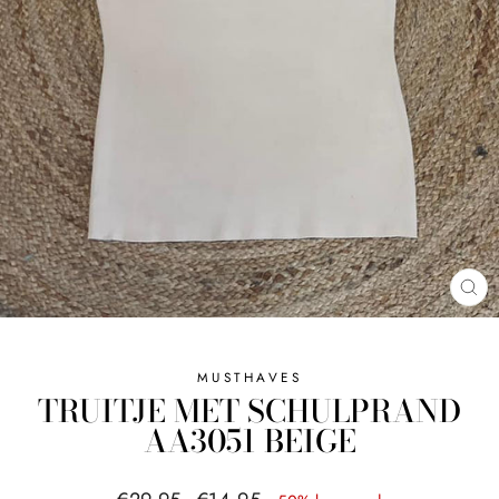
SL
MUSTHAVES
TRUITJE MET SCHULPRAND
AA3051 BEIGE
Normale
Sale