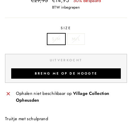
€29,95
€14,95
50% bespaard
prijs
prijs
BTW inbegrepen
SIZE
S/M
M/L
UITVERKOCHT
BRENG ME OP DE HOOGTE
Ophalen niet beschikbaar op
Village Collection
Opheusden
Truitje met schulprand