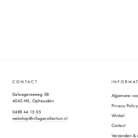
TRUITJE MET STREEP AA3228
GROEN
MUSTHAVES
Normale
Sale
€39,95
€19,95
50% bespaard
prijs
prijs
CONTACT
INFORMAT
Dalwagenseweg 5B
Algemene vo
4043 MS, Opheusden
Privacy Policy
0488 44 15 55
Winkel
webshop@villagecollection.nl
Contact
Verzenden & 