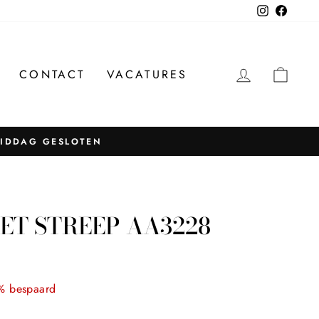
Instagram
Facebo
INLOGG
WIN
CONTACT
VACATURES
MIDDAG GESLOTEN
ET STREEP AA3228
% bespaard