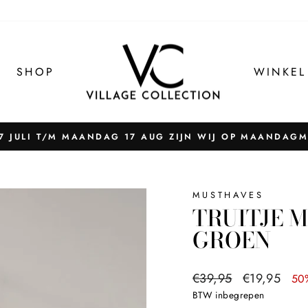
SHOP
WINKEL
 JULI T/M MAANDAG 17 AUG ZIJN WIJ OP MAANDAG
Pauzeer
slider
MUSTHAVES
TRUITJE M
GROEN
Normale
Sale
€39,95
€19,95
50
prijs
prijs
BTW inbegrepen