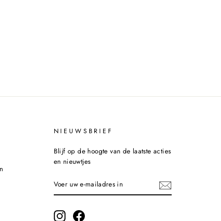
NIEUWSBRIEF
Blijf op de hoogte van de laatste acties
en nieuwtjes
n
VOER
INSCHRIJVEN
UW
E-
MAILADRES
IN
Instagram
Facebook