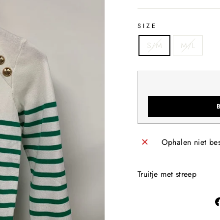
SIZE
S/M
M/L
Ophalen niet be
Truitje met streep