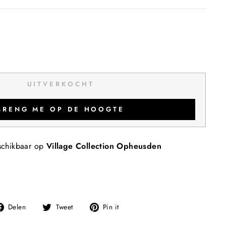
UITVERKOCHT
BRENG ME OP DE HOOGTE
schikbaar op
Village Collection Opheusden
Deel
Tweet
Pin
Delen
Tweet
Pin it
op
op
op